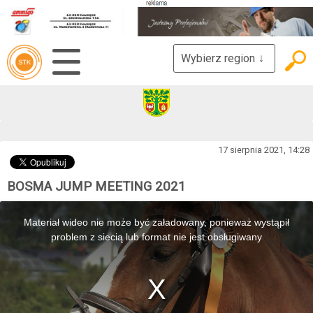
Wybierz region
↓
17 sierpnia 2021, 14:28
BOSMA JUMP MEETING 2021
This
is
Materiał wideo nie może być załadowany, ponieważ wystąpił
a
modal
problem z siecią lub format nie jest obsługiwany
window.