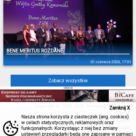
BENE MERITUS ROZDANE
01 czerwca 2026, 17:01
Zobacz wszystkie
Copyright © 1993-2026 Telewizja STK sp. z o.o.
Zamknij X
O nas
Nasza strona korzysta z ciasteczek (ang. cookies)
Informacje o nadawcy
w celach statystycznych, reklamowych oraz
Kontakt
funkcjonalnych. Korzystając z niej bez zmiany
ustawień przeglądarki będą one zapisane w pamięci
Reklama