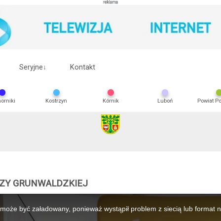
Seryjne
↓
Kontakt
orniki
Kostrzyn
Kórnik
Luboń
Powiat P
ZY GRUNWALDZKIEJ
 może być załadowany, ponieważ wystąpił problem z siecią lub format n