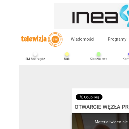
telewizja
Wiadomości
Programy
SM Swarzędz
Buk
Kleszczewo
Kom
OTWARCIE WĘZŁA PR
This
is
Materiał wideo nie
a
modal
window.